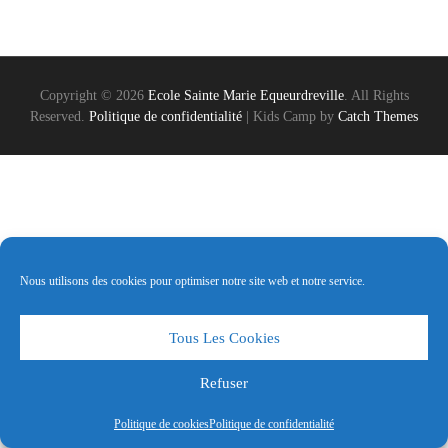
Copyright © 2026
Ecole Sainte Marie Equeurdreville
. All Rights
Reserved.
Politique de confidentialité
|
Kids Camp by
Catch Themes
Nous utilisons des cookies pour optimiser notre site web et notre service.
Tous Les Cookies
Refuser
Politique de cookies
Politique de confidentialité