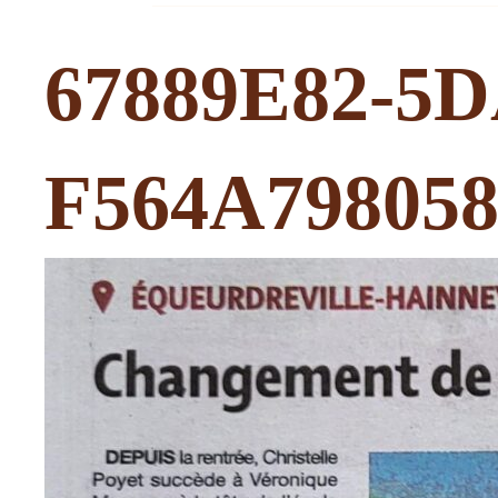
67889E82-5
F564A798058