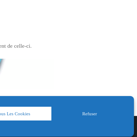
nt de celle-ci.
ous Les Cookies
Refuser
ids Camp by
Catch Themes