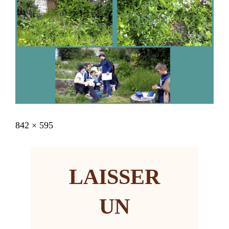
Posted
31
Full
842 × 595
on
janvier
size
2023
LAISSER
UN