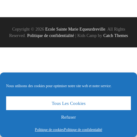
Copyright © 2026
Ecole Sainte Marie Equeurdreville
. All Rights
Reserved.
Politique de confidentialité
|
Kids Camp by
Catch Themes
Nous utilisons des cookies pour optimiser notre site web et notre service.
Tous Les Cookies
Refuser
Politique de cookies
Politique de confidentialité