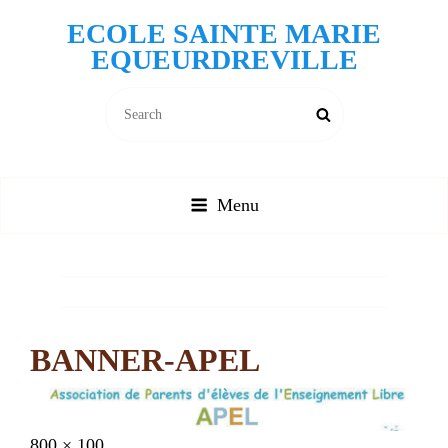
ECOLE SAINTE MARIE
EQUEURDREVILLE
Search
Search
for:
Menu
BANNER-APEL
Posted
25
Full
800 × 100